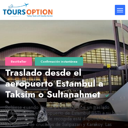
BestSeller
Confirmación instantánea
Traslado desde el
aeropuerto Estambul a
Taksim o Sultanahmet
Relájese cuando llegue a Estambul con un traslado
privado desde el aeropuerto de Estambul (IST) a su hotel
céntrico. El servicio de recogida está disponible desde
los puertos de cruceros de Salipazari y Karakoy. Las