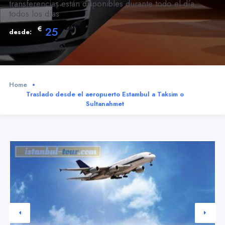
transferencias están disponibles durante todo el día,
todos los días
€
25
desde:
Home
Traslado desde el aeropuerto Estambul a Taksim o
Sultanahmet