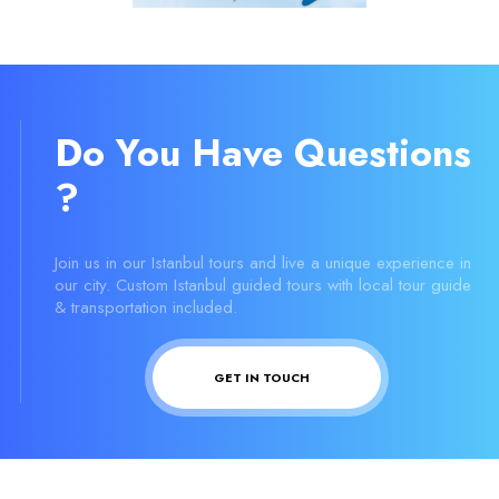
Do You Have Questions
?
Join us in our Istanbul tours and live a unique experience in
our city. Custom Istanbul guided tours with local tour guide
& transportation included.
GET IN TOUCH