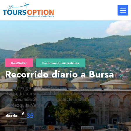
BestSeller
Confirmación instantánea
Recorrido diario a Bursa
Viajamos en ferry a Yalova, a continuación en autocar a
Bursa, primera capital del Imperio Otomano y uno de los
grandes tesoros de la arquitectura islámica. Visitaremos
la Mezquita Verde ...
€
35
desde: