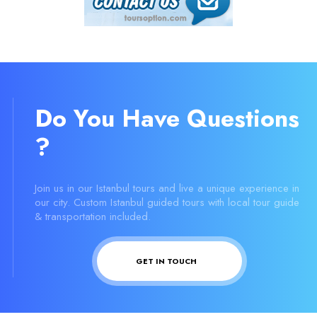
Do You Have Questions
?
Join us in our Istanbul tours and live a unique experience in
our city. Custom Istanbul guided tours with local tour guide
& transportation included.
GET IN TOUCH