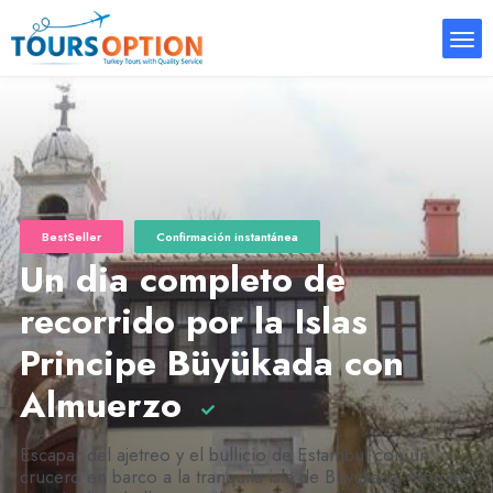
BestSeller
Confirmación instantánea
Un dia completo de
recorrido por la Islas
Principe Büyükada con
Almuerzo
Escapar del ajetreo y el bullicio de Estambul con un
crucero en barco a la tranquila isla de Büyükada. Hop en