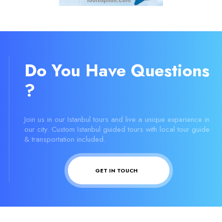
Do You Have Questions
?
Join us in our Istanbul tours and live a unique experience in
our city. Custom Istanbul guided tours with local tour guide
& transportation included.
GET IN TOUCH