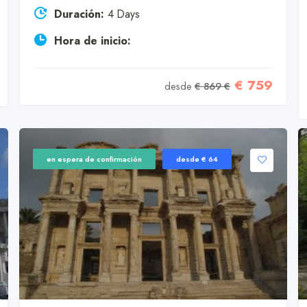
Duración:
4 Days
Hora de inicio:
€ 759
desde
€ 869 €
en espera de confirmación
desde € 64