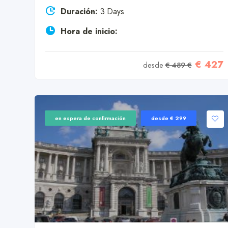
Duración:
3 Days
Hora de inicio:
€ 427
desde
€ 489 €
en espera de confirmación
desde € 299