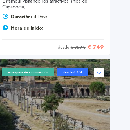
Estambul visitando los atractivos sitios de
Capadocia, ...
Duración:
4 Days
Hora de inicio:
€ 749
desde
€ 869 €
en espera de confirmación
desde € 334