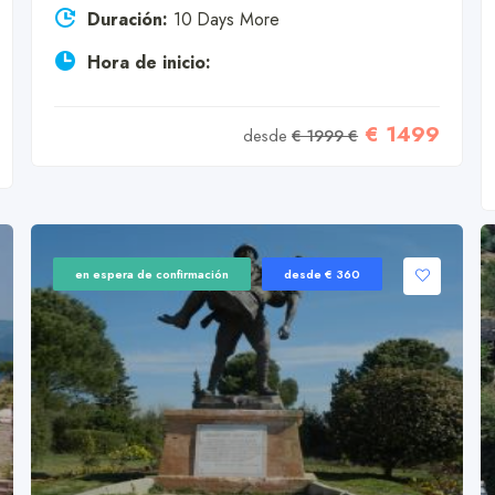
Duración:
10 Days More
Hora de inicio:
€ 1499
desde
€ 1999 €
en espera de confirmación
desde € 360