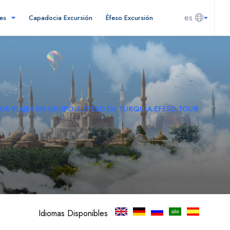
es
nes
Capadocia Excursión
Éfeso Excursión
OS VIAJES EN GRUPO A ÉFESO EN TURQUÍA.EFESO TOUR
Idiomas Disponibles