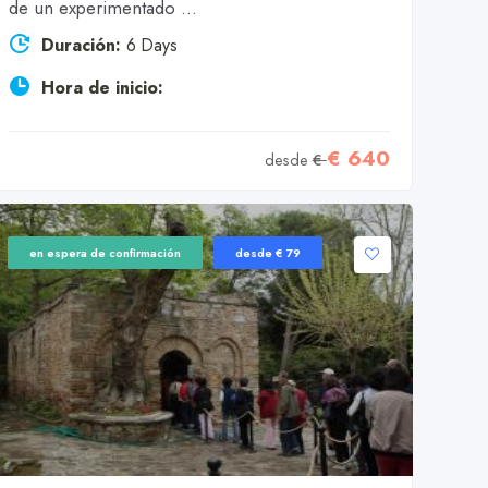
de un experimentado ...
Duración:
6 Days
Hora de inicio:
€ 640
desde
€
en espera de confirmación
desde € 79