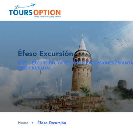
Éfeso Excursión
ÉFESO EXCURSIÓN, OFRECIENDO EXCURSIONES PRIVADA
DESDE KUSADASI
Home
Éfeso Excursión