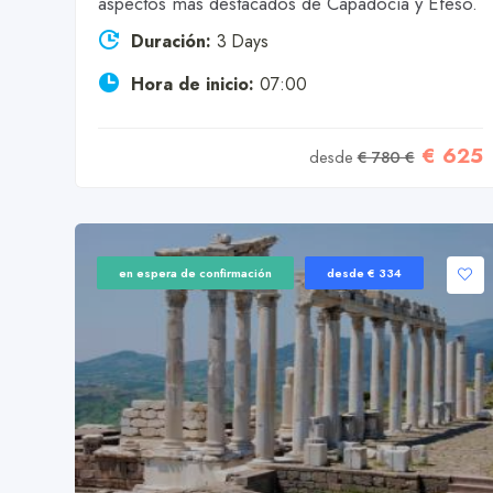
aspectos más destacados de Capadocia y Éfeso.
Duración:
3 Days
Hora de inicio:
07:00
€ 625
desde
€ 780 €
en espera de confirmación
desde € 334