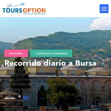
BestSeller
Confirmación instantánea
Recorrido diario a Bursa
Viajamos en ferry a Yalova, a continuación en autocar a
Bursa, primera capital del Imperio Otomano y uno de los
grandes tesoros de la arquitectura islámica. Visitaremos
la Mezquita Verde ...
€
35
desde: