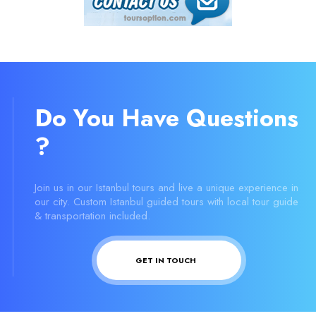
Do You Have Questions
?
Join us in our Istanbul tours and live a unique experience in
our city. Custom Istanbul guided tours with local tour guide
& transportation included.
GET IN TOUCH