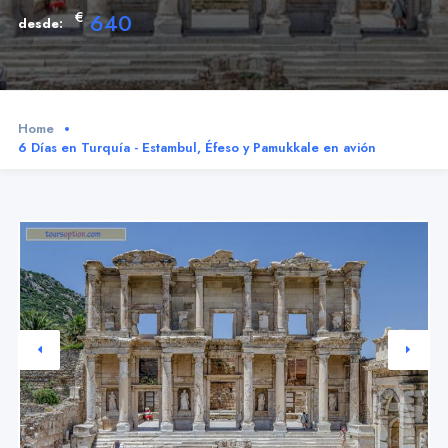
€
640
desde:
Home
6 Días en Turquía - Estambul, Éfeso y Pamukkale en avión