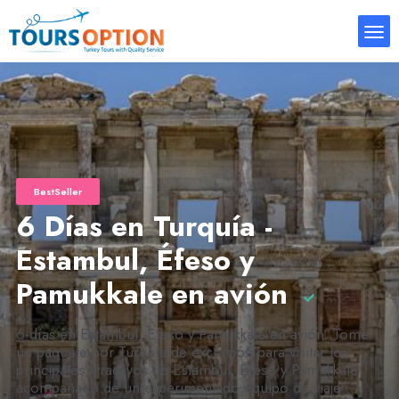
BestSeller
6 Días en Turquía -
Estambul, Éfeso y
Pamukkale en avión
6-días en Estambul, Efeso y Pamukkale en avión. Tome
un paquete por Turquía de excursión para visitar los
principales atractivos de Estambul, Efeso y Pamukkale
acompañado de un experimentado equipo de viaje