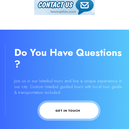
Do You Have Questions
?
Join us in our Istanbul tours and live a unique experience in
our city. Custom Istanbul guided tours with local tour guide
& transportation included.
GET IN TOUCH