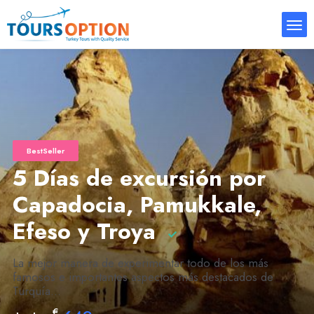
BestSeller
5 Días de excursión por
Capadocia, Pamukkale,
Efeso y Troya
La mejor manera de experimentar todo de los más
famosos e importantes aspectos más destacados de
Turquía...
€