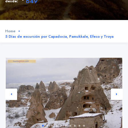
649
desde:
Home
5 Días de excursión por Capadocia, Pamukkale, Efeso y Troya