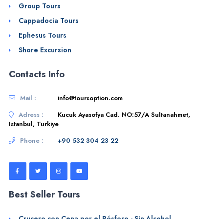
Group Tours
Cappadocia Tours
Ephesus Tours
Shore Excursion
Contacts Info
Mail :
info@toursoption.com
Adress :
Kucuk Ayasofya Cad. NO:57/A Sultanahmet,
Istanbul, Turkiye
Phone :
+90 532 304 23 22
Best Seller Tours
Crucero con Cena por el Bósforo - Sin Alcohol