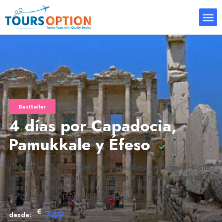
BestSeller
4 días por Capadocia,
Pamukkale y Éfeso
Una de las Excursiones mas populares de Turquía. Visite
los lugares principales de Turquía en una excursión de 4
días que sale de Estambul visitando los atractivos sitios
de Capadocia, Pamukkale y Éfeso.
€
749
desde: