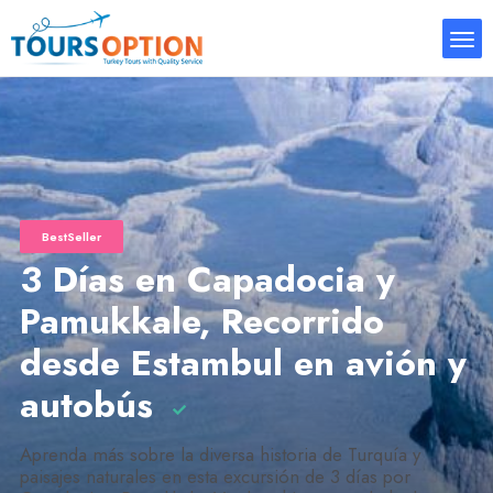
BestSeller
3 Días en Capadocia y
Pamukkale, Recorrido
desde Estambul en avión y
autobús
Aprenda más sobre la diversa historia de Turquía y
paisajes naturales en esta excursión de 3 días por