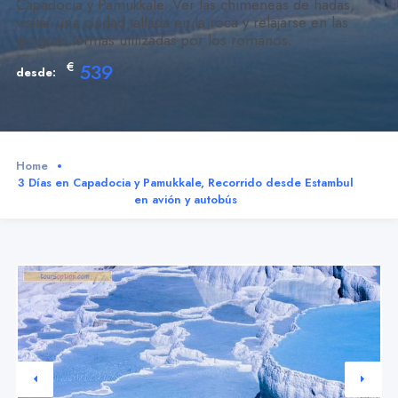
Capadocia y Pamukkale. Ver las chimeneas de hadas,
visitar una ciudad tallada en la roca y relajarse en las
antiguas termas utilizadas por los romanos.
€
539
desde:
Home
3 Días en Capadocia y Pamukkale, Recorrido desde Estambul
en avión y autobús