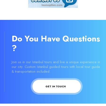
Do You Have Questions
?
Join us in our Istanbul tours and live a unique experience in
our city. Custom Istanbul guided tours with local tour guide
& transportation included.
GET IN TOUCH