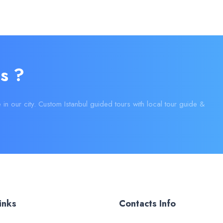
s ?
e in our city. Custom Istanbul guided tours with local tour guide &
inks
Contacts Info