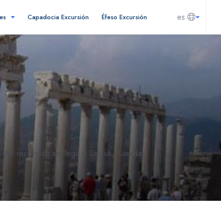
es
nes
Capadocia Excursión
Éfeso Excursión
del recorrido se llega a Selcuk, Kusadasi...