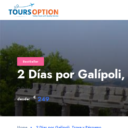
BestSeller
2 Días por Galípoli
2 Días por Galípoli, Troya y Pérgamo. Salida desde Est
€
249
desde:
Home
2 Días por Galípoli, Troya y Pérgamo