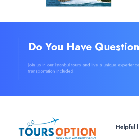
Do You Have Question
Join us in our Istanbul tours and live a unique experienc
transportation included.
Helpful l