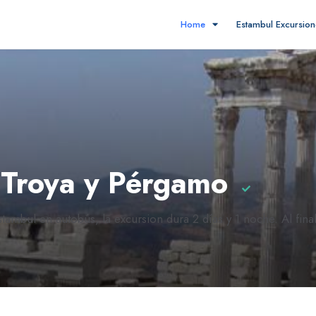
Home
Estambul Excursio
, Troya y Pérgamo
ambul en autobús, la excursion dura 2 días y 1 noche. Al final 