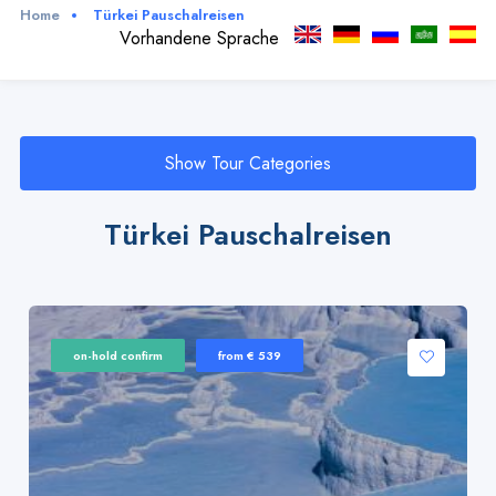
Home
Türkei Pauschalreisen
Vorhandene Sprache
Show Tour Categories
Türkei Pauschalreisen
on-hold confirm
from € 539