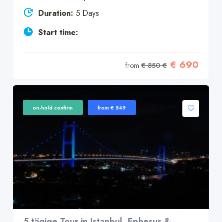
Duration:
5 Days
Start time:
€ 690
from
€ 850 €
on-hold confirm
from € 549
5 tägige Tour in Istanbul, Ephesus &