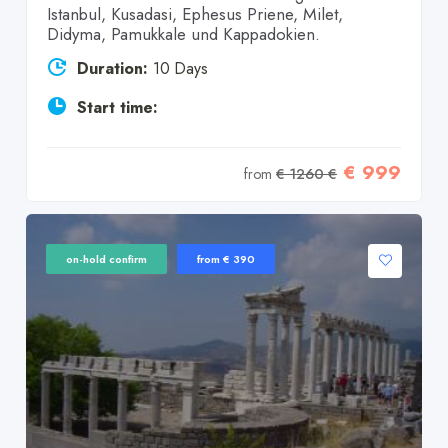
Istanbul, Kusadasi, Ephesus Priene, Milet,
Didyma, Pamukkale und Kappadokien.
Duration:
10 Days
Start time:
€ 999
from
€ 1260 €
on-hold confirm
from € 390