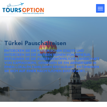
Türkei Pauschalreisen
ENTDECKEN SIE DIE HISTORISCHEN STÄDTE UND
ENTDECKEN SIE DIE ANTIKEN RUINEN VON EPHESUS,
BESTAUNEN SIE DIE AUSSERGEWÖHNLICHE LANDSCHAFT V
ON KAPPADOKIEN, GENIESSEN SIE EIN ABENDESSEN IN EI
NEM LOKALEN FAMILIÄREN RESTAURANT, ENTSPANNEN SI
E SICH AUF EINER NÄCHTLICHEN BOOTSFAHRT...