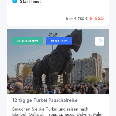
Start time:
€ 625
from
€ 780 €
on-hold confirm
from € 1499
12 tägige Türkei Pauschalreise
Besuchen Sie die Türkei und reisen nach
Istanbul, Gallipoli, Troja, Ephesus, Didyma, Milet,