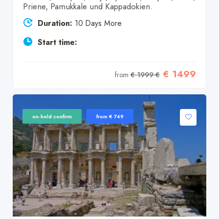
Priene, Pamukkale und Kappadokien.
Duration:
10 Days More
Start time:
€ 1499
from
€ 1999 €
on-hold confirm
from € 749