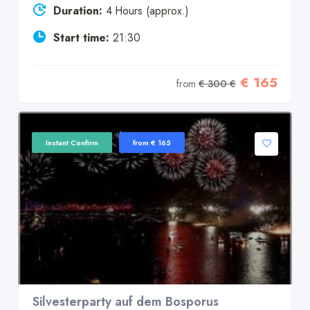
Duration:
4 Hours (approx.)
Start time:
21:30
€ 165
from
€ 300 €
Instant Confirm
from € 165
Silvesterparty auf dem Bosporus