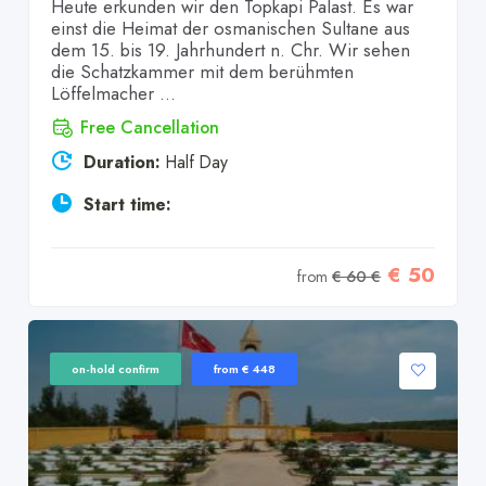
Heute erkunden wir den Topkapi Palast. Es war
einst die Heimat der osmanischen Sultane aus
dem 15. bis 19. Jahrhundert n. Chr. Wir sehen
die Schatzkammer mit dem berühmten
Löffelmacher ...
Free Cancellation
Duration:
Half Day
Start time:
€ 50
from
€ 60 €
on-hold confirm
from € 448