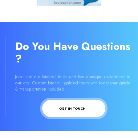
Do You Have Questions
?
Join us in our Istanbul tours and live a unique experience in
our city. Custom Istanbul guided tours with local tour guide
& transportation included.
GET IN TOUCH