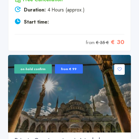
Duration:
4 Hours (approx.)
Start time:
€ 30
from
€ 35 €
on-hold confirm
from € 99