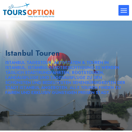
Istanbul Touren
ISTANBUL TAGESTOUR ,AKTIVITÄTEN & TOUREN IN
ISTANBUL, ISTANBUL STADTBESICHTIGUNG ES WERDEN
TÄGLICH STADTRUNDFAHRTEN, BOOTSTOUREN,
LANDAUSFLUGE UND TAGESAUSFLUGE ZU DEN
SCHÖNSTEN UND BEDEUTESTEN SEHENSÜRDIGKEITEN DER
STADT ISTANBUL ANGEBOTEN. ALLE TOUREN FINDEN ZU
FAIREN UND EXKLUSIV GÜNSTIGEN PREISEN STADT.