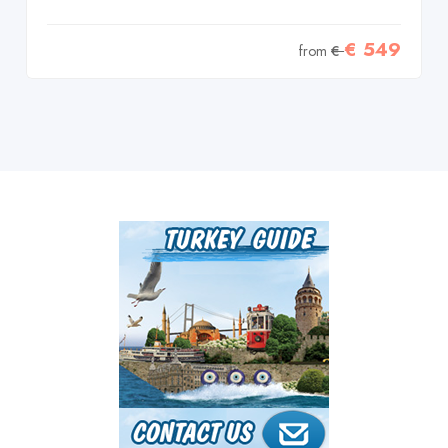
€ 549
from
€