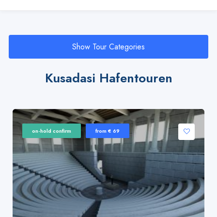
Show Tour Categories
Kusadasi Hafentouren
on-hold confirm
from € 69