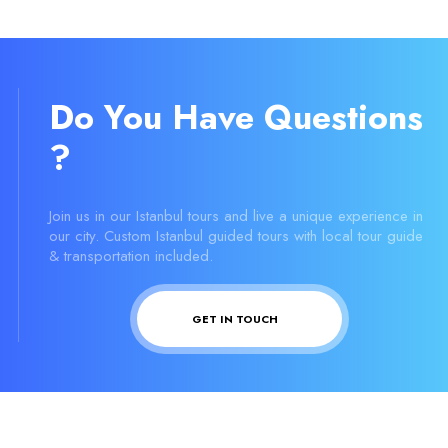
Do You Have Questions
?
Join us in our Istanbul tours and live a unique experience in
our city. Custom Istanbul guided tours with local tour guide
& transportation included.
GET IN TOUCH