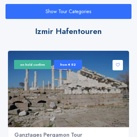
Show Tour Categories
Izmir Hafentouren
on-hold confirm
from € 82
Ganztages Pergamon Tour