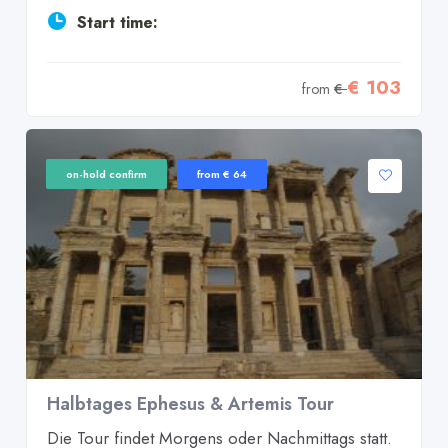
Start time:
€ 103
from
€
on-hold confirm
from € 64
Halbtages Ephesus & Artemis Tour
Die Tour findet Morgens oder Nachmittags statt.