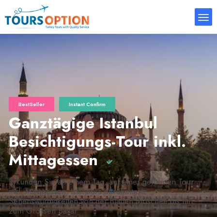
BestSeller
Instant Confirm
Ganztägige Istanbul
Besichtigungs-Tour inkl.
Mittagessen
Erkunden Sie an einem Tag, auf einer geführten Tour
inkl. Mittagessen, Istanbul's berühmteste
Sehenswürdigkeiten von der Blauen Moschee bis hin
zum Grossen Basar