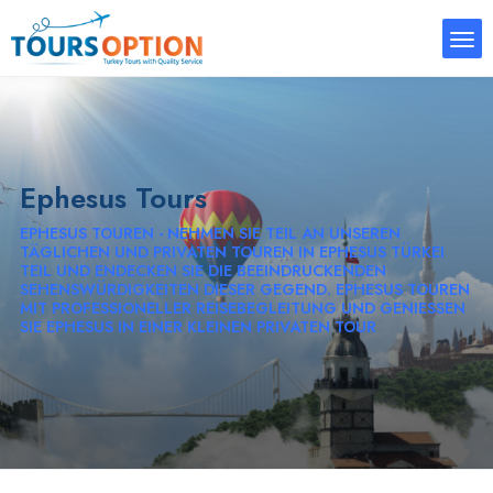
Ephesus Tours
EPHESUS TOUREN - NEHMEN SIE TEIL AN UNSEREN
TÄGLICHEN UND PRIVATEN TOUREN IN EPHESUS TÜRKEI
TEIL UND ENDECKEN SIE DIE BEEINDRUCKENDEN
SEHENSWÜRDIGKEITEN DIESER GEGEND. EPHESUS TOUREN
MIT PROFESSIONELLER REISEBEGLEITUNG UND GENIESSEN S
IE EPHESUS IN EINER KLEINEN PRIVATEN TOUR