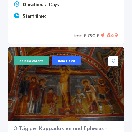
Duration:
5 Days
Start time:
€ 649
from
€ 790 €
on-hold confirm
from € 625
3-Tägige- Kappadokien und Ephesus -