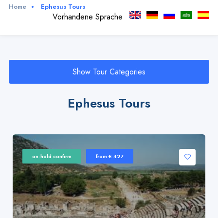
Home
Ephesus Tours
Vorhandene Sprache
Show Tour Categories
Ephesus Tours
on-hold confirm
from € 427