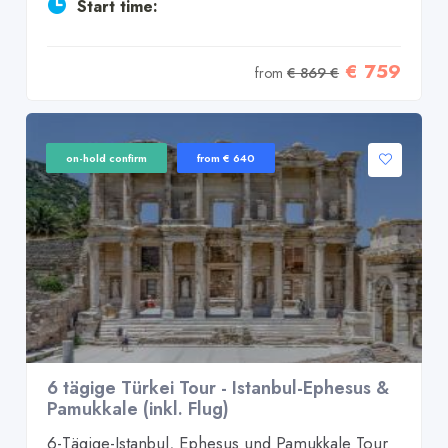
Start time:
€ 759
from
€ 869 €
on-hold confirm
from € 640
6 tägige Türkei Tour - Istanbul-Ephesus &
Pamukkale (inkl. Flug)
6-Tägige-Istanbul, Ephesus und Pamukkale Tour