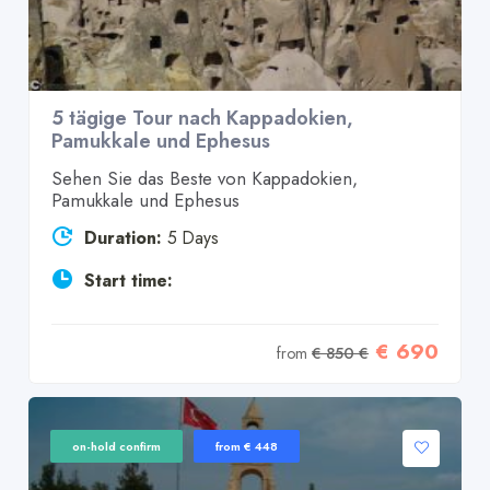
5 tägige Tour nach Kappadokien,
Pamukkale und Ephesus
Sehen Sie das Beste von Kappadokien,
Pamukkale und Ephesus
Duration:
5 Days
Start time:
€ 690
from
€ 850 €
on-hold confirm
from € 448