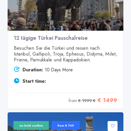
12 tägige Türkei Pauschalreise
Besuchen Sie die Türkei und reisen nach
Istanbul, Gallipoli, Troja, Ephesus, Didyma, Milet,
Priene, Pamukkale und Kappadokien.
Duration:
10 Days More
Start time:
€ 1499
from
€ 1999 €
on-hold confirm
from € 749