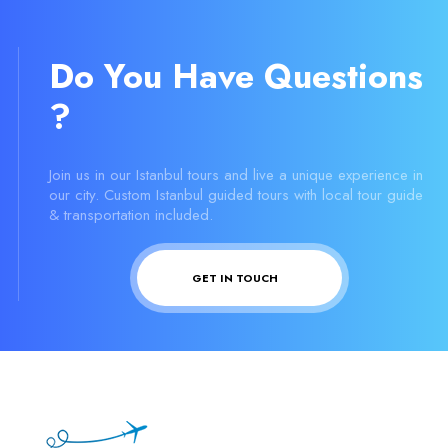
Do You Have Questions
?
Join us in our Istanbul tours and live a unique experience in
our city. Custom Istanbul guided tours with local tour guide
& transportation included.
GET IN TOUCH