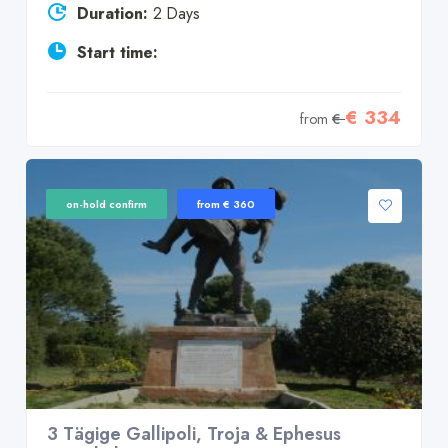
Duration:
2 Days
Start time:
€ 334
from
€
on-hold confirm
from € 360
3 Tägige Gallipoli, Troja & Ephesus