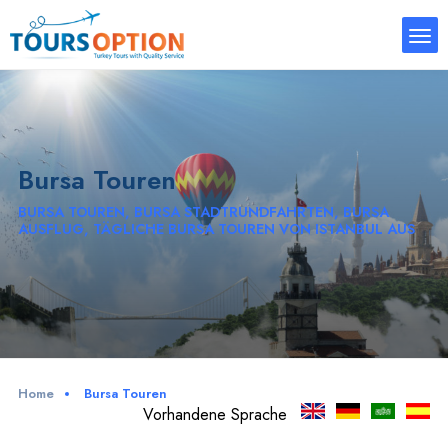
Bursa Touren
BURSA TOUREN, BURSA STADTRUNDFAHRTEN, BURSA
AUSFLUG, TÄGLICHE BURSA TOUREN VON ISTANBUL AUS
Home
Bursa Touren
Vorhandene Sprache