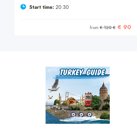
Start time:
20:30
5
€ 90
from
€ 120 €