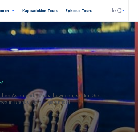
de
Touren
Kappadokien Tours
Ephesus Tours
ischen Asien und Europa bewegen, sollten Sie
s in Istanbul sein – garantiert!