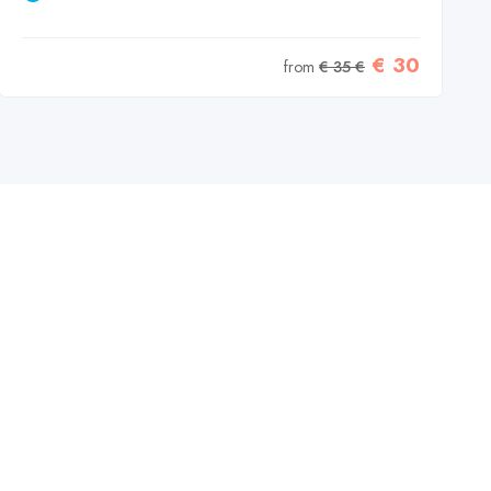
€ 30
from
€ 35 €