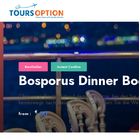
BestSeller
Instant Confirm
Bosporus Dinner Boo
Ohne eine Bootsfahrt auf dem Bosporus, bei der Sie 
keineswegs nach Hause fahren. Genießen Sie die Weitsi
€
50
from :