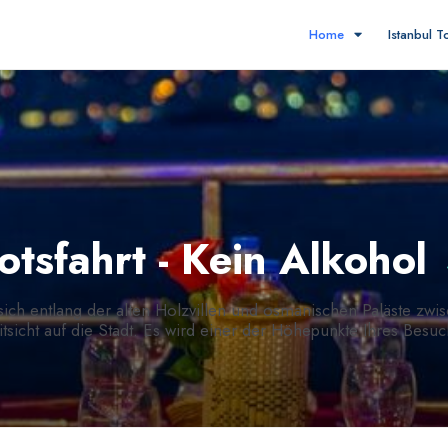
Home
Istanbul 
tsfahrt - Kein Alkohol
sich entlang der alten Holzvillen und osmanischen Paläste zw
cht auf die Stadt. Es wird einer der Höhepunkte Ihres Besuche