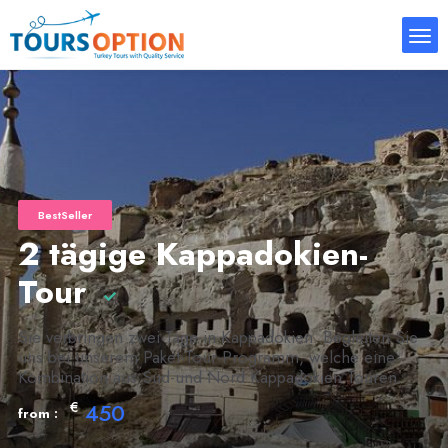
BestSeller
2 tägige Kappadokien-
Tour
Sie verbringen zwei Tage in Kappadokien. Begleiten Sie
uns bei unserem Paket-Tour-Programm, welche eine
Kombination aus Süd-und Nord Kappadokien Touren.
€
450
from :