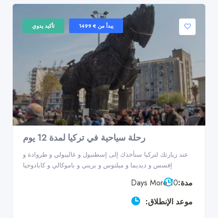
يبدأ من € 1499
تأكيد يدوي
رحلة سياحية في تركيا لمدة 12 يوم
عند زيارتك لتركيا سنأخذك إلى إسطنبول و غاليبولي و طروادة و
إفسس و ديديما و ميلتوس و بريني و باموكالي و كابادوجيا
مدة:
10 Days More
موعد الإنطلاق: