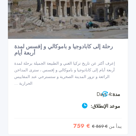
رحلة إلى كابادوجيا و باموكالي و إفسس لمدة
أربعة أيام
إعرف أكثر عن تاريخ تركيا الغني و الطبيعة الجميلة برحلة لمدة
أربعة أيام إلى كابادوجيا و باموكالي و إفسس ، سترى المداخن
الرائعة و تزور المدينة الصخرية و ستسترخي عند المقاييس
الحرارية ...
مدة:
4 Days
موعد الإنطلاق:
€ 759
يبدأ من
€ 869 €