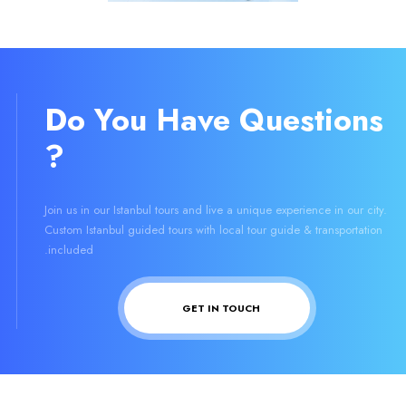
Do You Have Questions
?
Join us in our Istanbul tours and live a unique experience in our city.
Custom Istanbul guided tours with local tour guide & transportation
included.
GET IN TOUCH