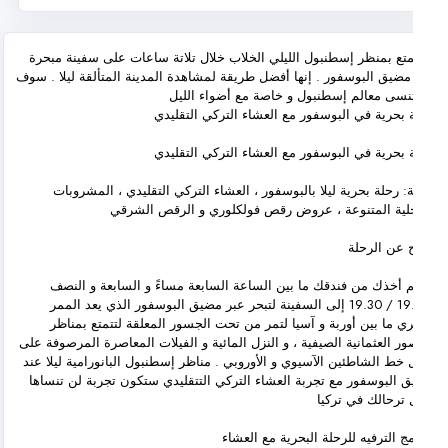
تع بمنظر إسطنبول الليلي الخلاب خلال تلاتة ساعات على سفينة مبحرة
مضيق البوسفور . إنها أفضل طريقة لمشاهدة المدينة المتألقة ليلا . سوف
نسى معالم إسطنبول و خاصة مع أضواء الليل
 بحرية في البوسفور مع العشاء التركي التقليدي
 بحرية في البوسفور مع العشاء التركي التقليدي
: رحلة بحرية ليلا بالبوسفور ، العشاء التركي التقليدي ، المشروبات
لية المتنوعة ، عروض رقص فولكلوري و الرقص الشرقي
عن الرحلة
 أخذك من فندقك ما بين الساعة السابعة مساءً و السابعة و النصف
-19.00 / 19.30 إلى السفينة لتبحر عبر مضيق البوسفور الذي يعد الممر
ري ما بين أوربة و آسيا لتمر من تحت الجسور المعلقة لتتمتع بمناظر
ور العثمانية الصيفية ، و النزل المائية و الفيلات المعاصرة المرصوفة على
خط الشاطئين الآسيوي و الأوروبي . مناظر إسطنبول البانورامية ليلا عند
 البوسفور مع تجربة العشاء التركي التتقليدي ستكون تجربة لن تنساها
 ترحالك في تركيا
مج الترفيه للرحلة البحرية مع العشاء