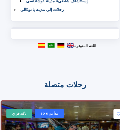
إسكتشاف شاطىء مدينة كوشاداسي
رحلات إلى مدينة باموكالى
اللغة المتوفرة
رحلات متصلة
يبدأ من € 90
تأكيد فوري