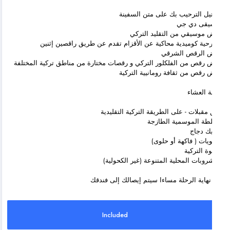
يل الترحيب بك على متن السفينة
يقى دي جي
موسيقي من التقليد التركي
ية كوميدية محاكية عن الأقزام تقدم عن طريق راقصين إثنين
 الرقص الشرقي
رقص من الفلكلور التركي و رقصات مختارة من مناطق تركية المختلفة
رقص من ثقافة رومانيية التركية
ة العشاء
مقبلات - على الطريقة التركية التقليدية
طة الموسمية الطازجة
ك دجاج
ويات ( فاكهة أو حلوى)
وة التركية
روبات المحلية المتنوعة (غير الكحولية)
نهاية الرحلة مساءا سيتم إيصالك إلى فندقك
Included