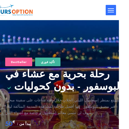
تأكيد فوري
BestSeller
رحلة بحرية مع عشاء في
لبوسفور - بدون كحوليات
تمتع بمنظر إسطنبول الليلي الخلاب خلال تلاتة ساعات على سفينة مبحرة
عبر مضيق البوسفور . إنها أفضل طريقة لمشاهدة المدينة المتألقة ليلا .
سوف لن تنسى معالم إسطنبول و خاصة مع أضواء الليل
50
€
يبدأ من :