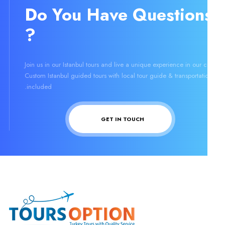
Do You Have Question
?
Join us in our Istanbul tours and live a unique experience in our ci
Custom Istanbul guided tours with local tour guide & transportati
included.
GET IN TOUCH