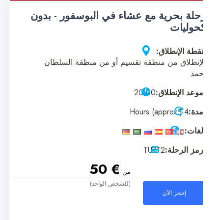
حلة بحرية مع عشاء في البوسفور - بدون
حوليات
قطة الإنطلاق:
لإنطلاق من منطقة تقسيم أو من منظقة السلطان
حمد
وعد الإنطلاق:
20.00
دة:
4 Hours (approx.)
غات:
مز الرحلة:
TURT2
€ 50
من
(للشخص الواحد)
إحجز الآن