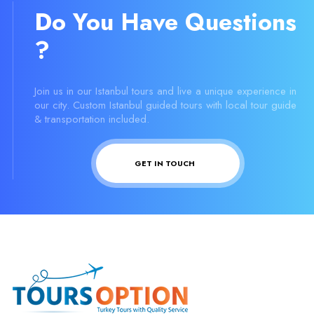
Do You Have Questions
?
Join us in our Istanbul tours and live a unique experience in
our city. Custom Istanbul guided tours with local tour guide
& transportation included.
GET IN TOUCH